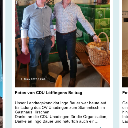
Fotos von CDU Löffingens Beitrag
Fo
Unser Landtagskandidat Ingo Bauer war heute auf
Ge
Einladung des OV Unadingen zum Stammtisch im
ein
Gasthaus Hirschen.
hin
Danke an die CDU Unadingen für die Organisation,
Int
Danke an Ingo Bauer und natürlich auch ein
Lau
Dankeschön, an die Teilnehmer für das Interesse.
Au