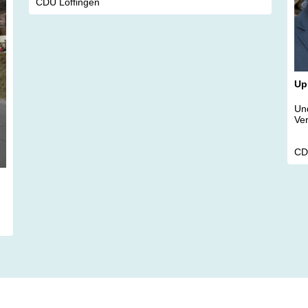
CDU Löffingen
Up
Und
Ver
CD