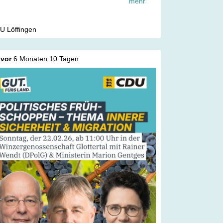
mehr
sammen kann man Probleme angehen und
en!
U Löffingen
vor
6 Monaten 10 Tagen