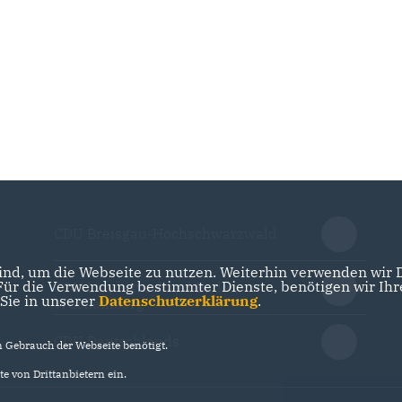
CDU Breisgau-Hochschwarzwald
nd, um die Webseite zu nutzen. Weiterhin verwenden wir Di
r die Verwendung bestimmter Dienste, benötigen wir Ihre 
CDU Landesverband Baden-
 Sie in unserer
Datenschutzerklärung
.
Württemberg
CDU Deutschlands
Gebrauch der Webseite benötigt.
e von Drittanbietern ein.