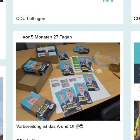
mehr
Zu
lös
CDU Löffingen
CD
vor
5 Monaten 27 Tagen
Vorbereitung ist das A und O! ☝️😎