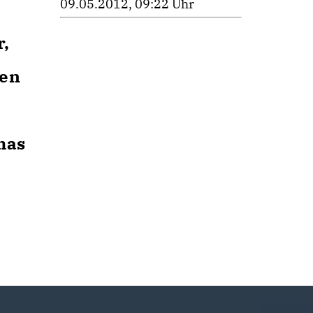
09.05.2012, 09:22 Uhr
,
men
mas